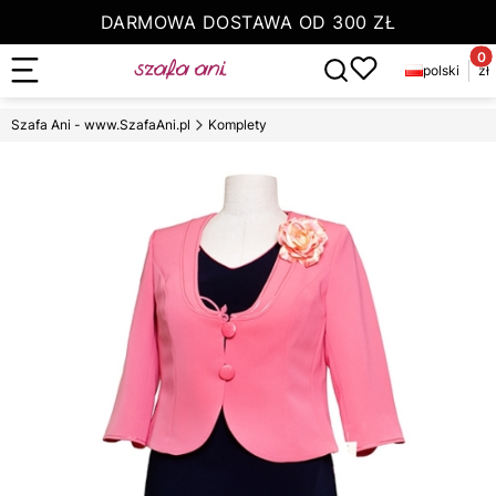
DARMOWA DOSTAWA OD 300 ZŁ
Produ
Otwórz wyszukiwarkę
polski
zł
Zamów do 13.00 a paczkę otrzymasz jutro
Szafa Ani - www.SzafaAni.pl
Komplety