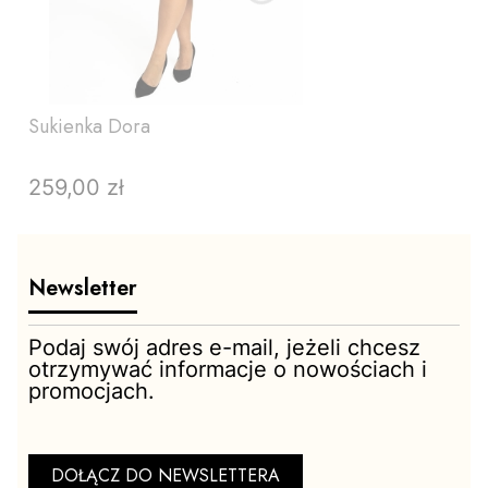
Sukienka Dora
259,00 zł
Cena
Newsletter
Podaj swój adres e-mail, jeżeli chcesz
otrzymywać informacje o nowościach i
promocjach.
ZOBACZ PRODUKT
DOŁĄCZ DO NEWSLETTERA