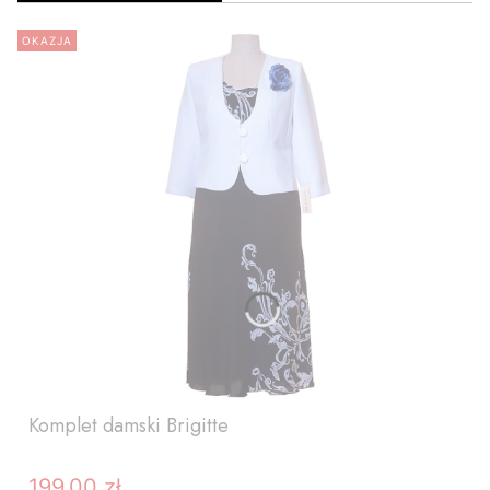
OKAZJA
Komplet damski Brigitte
199,00 zł
Cena promocyjna