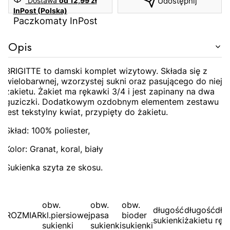
Dostawa
od 12,99 zł
Udostępnij
InPost (Polska)
Paczkomaty InPost
Opis
BRIGITTE to damski komplet wizytowy. Składa się z
wielobarwnej, wzorzystej sukni oraz pasującego do niej
żakietu. Żakiet ma rękawki 3/4 i jest zapinany na dwa
guziczki. Dodatkowym ozdobnym elementem zestawu
jest tekstylny kwiat, przypięty do żakietu.
Skład: 100% poliester,
Kolor: Granat, koral, biały
Sukienka szyta ze skosu.
obw.
obw.
obw.
długość
długość
dłu
ROZMIAR
kl.piersiowej
pasa
bioder
sukienki
żakietu
ręk
sukienki
sukienki
sukienki