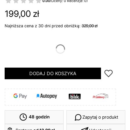
0.00
(Oceny: 0 Recenzje: 0)
199,00 zł
Najniższa cena z 30 dni przed obniżką:
329,00 zł
*
Rozmiar
46
48
50
DODAJ DO KOSZYKA
48 godzin
Zapytaj o produkt