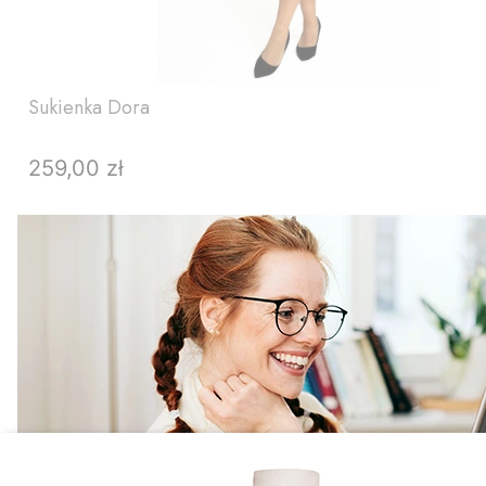
Sukienka Dora
259,00 zł
Cena
ZOBACZ PRODUKT