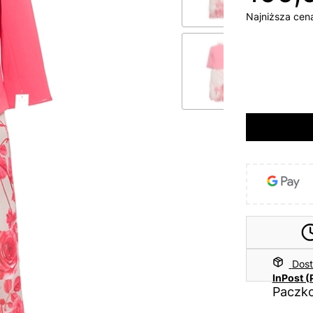
Najniższa cen
*
Rozmiar
46
Dos
InPost (
Paczko