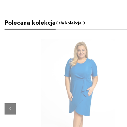
Polecana kolekcja
Cała kolekcja
ZOBACZ PRODUKT
46
48
66