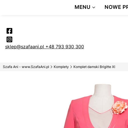
DARMOWA 
MENU
NOWE P
Pr
sklep@szafaani.pl
+48 793 930 300
Szafa Ani - www.SzafaAni.pl
Komplety
Komplet damski Brigitte XI