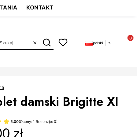
przyczyny
TANIA
KONTAKT
ia!
Produkt
polski
zł
Szukaj
Wyczyść
nti
et damski Brigitte XI
5.00
(Oceny: 1 Recenzje: 0)
0 zł