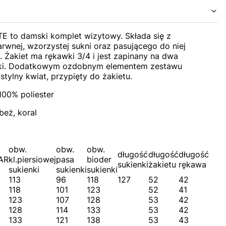
TE to damski komplet wizytowy. Składa się z
rwnej, wzorzystej sukni oraz pasującego do niej
. Żakiet ma rękawki 3/4 i jest zapinany na dwa
ki. Dodatkowym ozdobnym elementem zestawu
kstylny kwiat, przypięty do żakietu.
100% poliester
beż, koral
obw.
obw.
obw.
długość
długość
długość
AR
kl.piersiowej
pasa
bioder
sukienki
żakietu
rękawa
sukienki
sukienki
sukienki
113
96
118
127
52
42
118
101
123
52
41
123
107
128
53
42
128
114
133
53
42
133
121
138
53
43