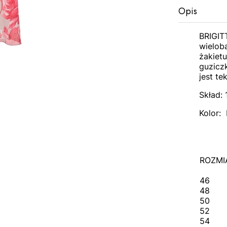
Opis
BRIGIT
wieloba
żakietu
guzicz
jest te
Skład: 
Kolor: 
ROZMI
46
48
50
52
54