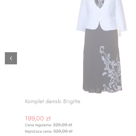
Komplet damski Brigitte
199,00 zł
Cena promocyjna
329,00 zł
Cena regularna:
329,00 zł
Najniższa cena: