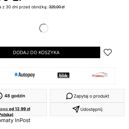
a z 30 dni przed obniżką:
329,00 zł
DODAJ DO KOSZYKA
48 godzin
Zapytaj o produkt
tawa
od 12,99 zł
Udostępnij
Polska)
maty InPost