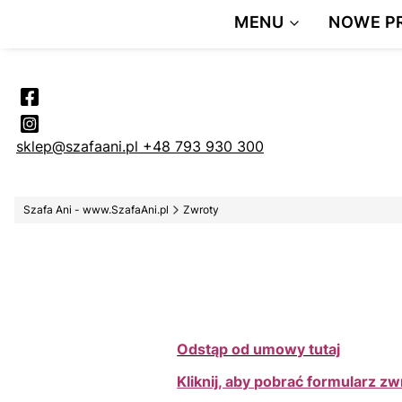
DARMOWA 
MENU
NOWE P
Pr
sklep@szafaani.pl
+48 793 930 300
Szafa Ani - www.SzafaAni.pl
Zwroty
Odstąp od umowy tutaj
Kliknij, aby pobrać formularz z