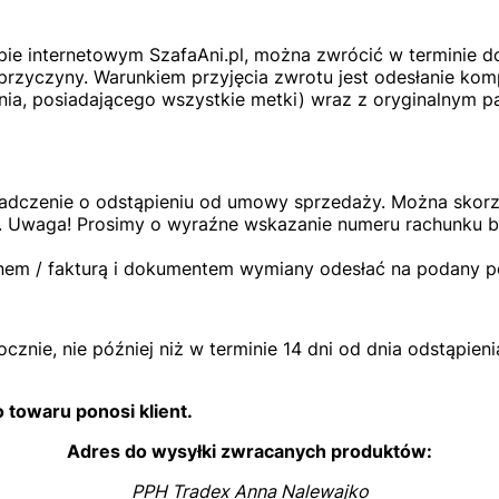
ie internetowym SzafaAni.pl, można zwrócić w terminie d
przyczyny. Warunkiem przyjęcia zwrotu jest odesłanie ko
ia, posiadającego wszystkie metki) wraz z oryginalnym p
dczenie o odstąpieniu od umowy sprzedaży. Można skorzy
ą. Uwaga! Prosimy o wyraźne wskazanie numeru rachunku 
nem / fakturą i dokumentem wymiany odesłać na podany po
znie, nie później niż w terminie 14 dni od dnia odstąpi
towaru ponosi klient.
Adres do wysyłki zwracanych produktów:
PPH Tradex Anna Nalewajko