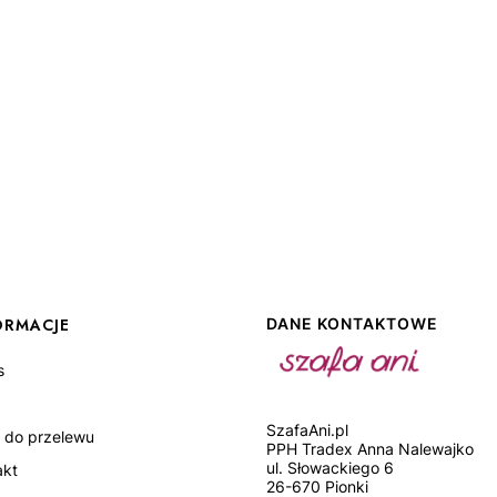
ORMACJE
DANE KONTAKTOWE
s
SzafaAni.pl
 do przelewu
PPH Tradex Anna Nalewajko
ul. Słowackiego 6
akt
26-670 Pionki