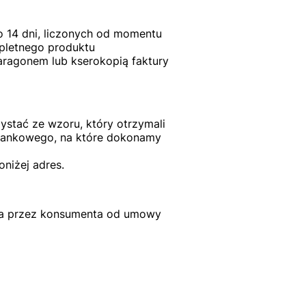
o 14 dni, liczonych od momentu
mpletnego produktu
aragonem lub kserokopią faktury
stać ze wzoru, który otrzymali
bankowego, na które dokonamy
niżej adres.
enia przez konsumenta od umowy