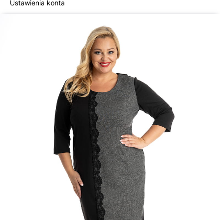
Ustawienia konta
INFORMACJE
O nas
Hurt
Dane do przelewu
Kontakt
SzafaAni.pl
PPH Tradex Anna Nalewajko
ul. Słowackiego 6
26-670 Pionki
sklep@szafaani.pl
+48 793 930 300