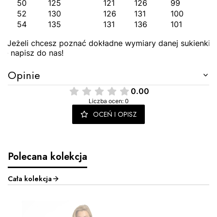
50
125
121
126
99
52
130
126
131
100
54
135
131
136
101
Jeżeli chcesz poznać dokładne wymiary danej sukienki
- napisz do nas!
Opinie
0.00
Liczba ocen: 0
OCEŃ I OPISZ
Polecana kolekcja
Cała kolekcja