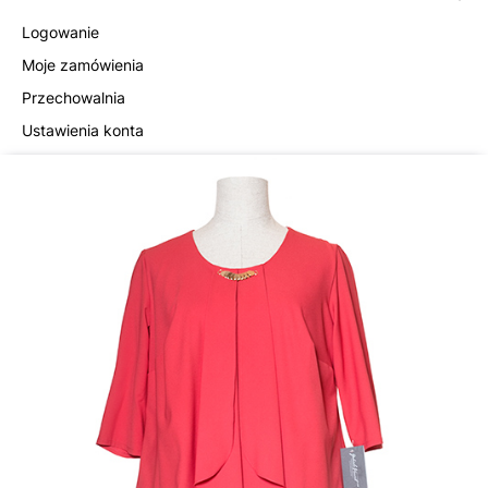
Logowanie
Moje zamówienia
Przechowalnia
Ustawienia konta
INFORMACJE
O nas
Hurt
Dane do przelewu
Kontakt
SzafaAni.pl
PPH Tradex Anna Nalewajko