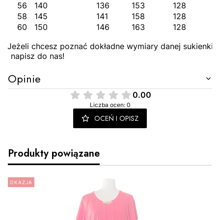
56
140
136
153
128
58
145
141
158
128
60
150
146
163
128
Jeżeli chcesz poznać dokładne wymiary danej sukienki
- napisz do nas!
Opinie
0.00
Liczba ocen: 0
OCEŃ I OPISZ
Produkty powiązane
OKAZJA