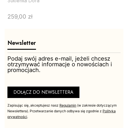
Sukienka Dora
259,00 zł
Cena
Newsletter
Podaj swój adres e-mail, jeżeli chcesz
otrzymywać informacje o nowościach i
promocjach.
ZOBACZ PRODUKT
DOŁĄCZ DO NEWSLETTERA
Zapisując się, akceptujesz nasz
Regulamin
(w zakresie dotyczącym
Newslettera). Przetwarzanie danych odbywa się zgodnie z
Polityką
prywatności
.