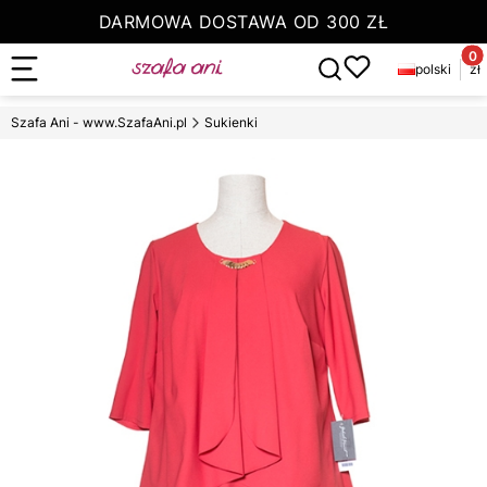
DARMOWA DOSTAWA OD 300 ZŁ
Produ
Otwórz wyszukiwarkę
polski
zł
Zamów do 13.00 a paczkę otrzymasz jutro
Szafa Ani - www.SzafaAni.pl
Sukienki