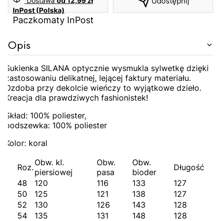
Dostawa
od 12,99 zł
Udostępnij
InPost (Polska)
Paczkomaty InPost
Opis
Sukienka SILANA optycznie wysmukla sylwetkę dzięki
zastosowaniu delikatnej, lejącej faktury materiału.
Ozdoba przy dekolcie wieńczy to wyjątkowe dzieło.
Kreacja dla prawdziwych fashionistek!
Skład: 100% poliester,
podszewka: 100% poliester
Kolor: koral
Obw. kl.
Obw.
Obw.
Roz.
Długość
piersiowej
pasa
bioder
48
120
116
133
127
50
125
121
138
127
52
130
126
143
128
54
135
131
148
128