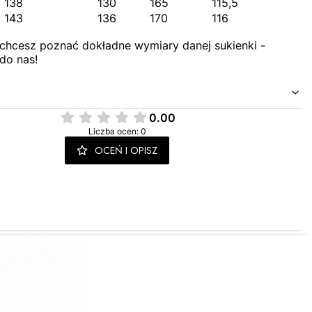
138
130
165
115,5
143
136
170
116
 chcesz poznać dokładne wymiary danej sukienki -
do nas!
0.00
Liczba ocen: 0
OCEŃ I OPISZ