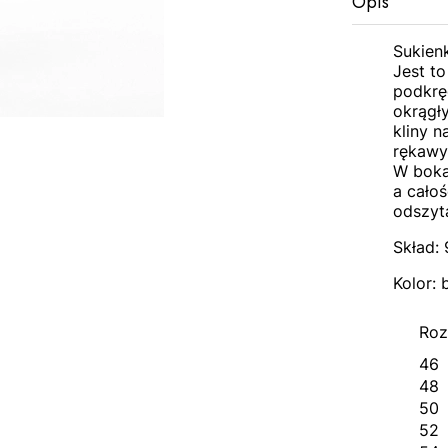
Opis
Sukien
Jest to
podkrę
okrągł
kliny n
rękawy
W bokac
a całoś
odszyt
Skład: 
Kolor: 
Roz
46
48
50
52