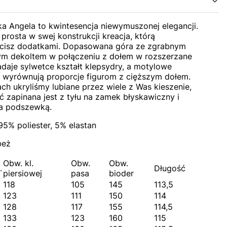
ka Angela to kwintesencja niewymuszonej elegancji.
 prosta w swej konstrukcji kreacja, którą
cisz dodatkami. Dopasowana góra ze zgrabnym
ym dekoltem w połączeniu z dołem w rozszerzane
adaje sylwetce kształt klepsydry, a motylowe
 wyrównują proporcje figurom z cięższym dołem.
h ukryliśmy lubiane przez wiele z Was kieszenie,
ć zapinana jest z tyłu na zamek błyskawiczny i
a podszewką.
95% poliester, 5% elastan
beż
Obw. kl.
Obw.
Obw.
.
Długość
piersiowej
pasa
bioder
118
105
145
113,5
123
111
150
114
128
117
155
114,5
133
123
160
115