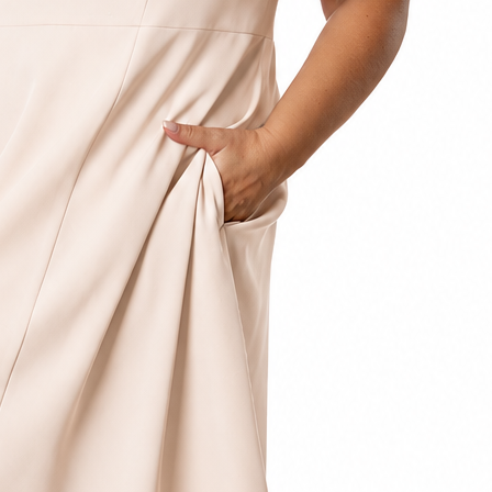
Newsletter
Podaj swój adres e-mail, jeżeli chce
nowościach i promocjach.
DOŁĄCZ DO NEWSLETTERA
Zapisując się, akceptujesz nasz
Regulamin
(w zakresie dotycz
się zgodnie z
Polityką prywatności
.