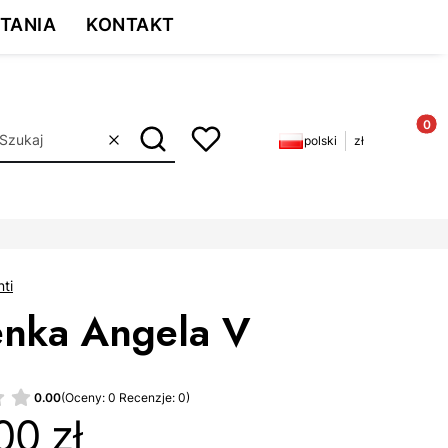
przyczyny
TANIA
KONTAKT
ia!
Produkt
polski
zł
Szukaj
Wyczyść
nti
enka Angela V
0.00
(Oceny: 0 Recenzje: 0)
00 zł