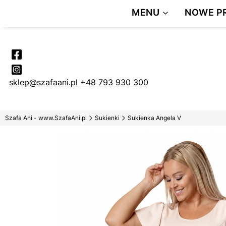
DARMOWA 
MENU
NOWE P
Pr
sklep@szafaani.pl
+48 793 930 300
Szafa Ani - www.SzafaAni.pl
Sukienki
Sukienka Angela V