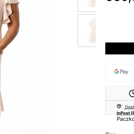
*
Rozmiar
44
46
Dos
InPost (
Paczko