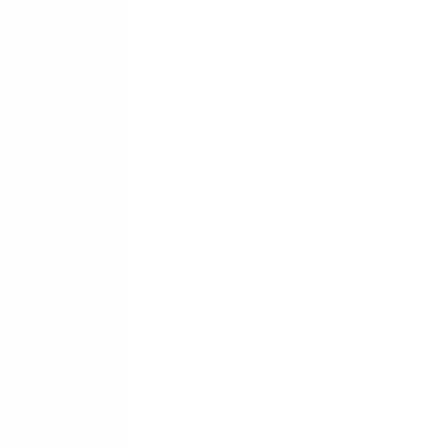
sz otrzymywać informacje o
ącym Newslettera). Przetwarzanie danych odbywa