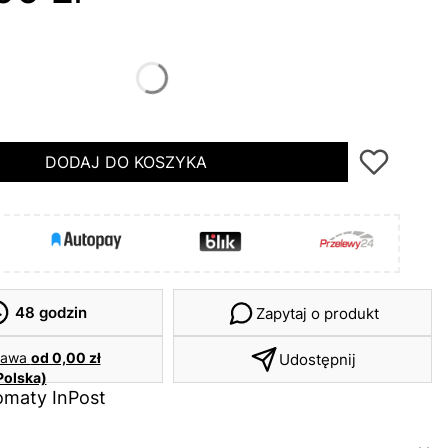
48
50
DODAJ DO KOSZYKA
48 godzin
Zapytaj o produkt
tawa
od 0,00 zł
Udostępnij
Polska)
maty InPost